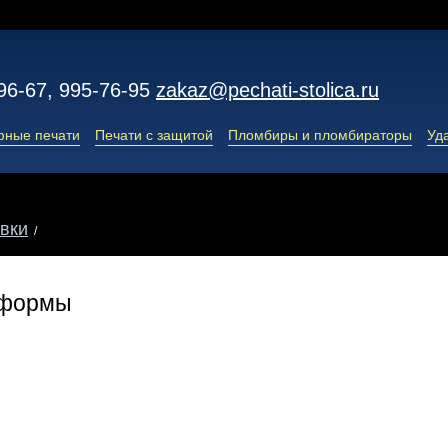
96-67, 995-76-95
zakaz@pechati-stolica.ru
фные печати
Печати с защитой
Пломбиры и пломбираторы
Уд
вки
/
-формы