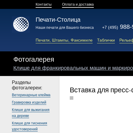
Контакты
Оплата и доставка
Печати-Столица
988-
+7 (495)
Наши печати для Вашего бизнеса
Печати, Штампы, Факсимиле
Таблички
Релье
Фотогалерея
Клише для франкировальных машин и маркиро
Разделы
фотогалереи:
Вставка для пресс
Ветеринарные клейма
Гравировка изделий
Клише для выжигания
на дереве
Клише для тиснения
удостоверений