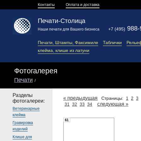
Контакты
Оплата и доставка
Печати-Столица
988-
+7 (495)
Наши печати для Вашего бизнеса
Печати, Штампы, Факсимиле
Таблички
Релье
клейма, клише из латуни
Фотогалерея
Печати
/
Разделы
« предыдущая
Страницы:
1
2
3
фотогалереи:
cледующая »
31
32
33
34
Ветеринарные
клейма
61
Гравировка
изделий
Клише для