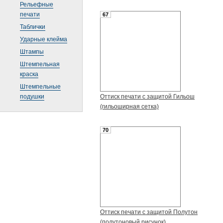
Рельефные
печати
67
Таблички
Ударные клейма
Штампы
Штемпельная
краска
Штемпельные
подушки
Оттиск печати с защитой Гильош
(гильоширная сетка)
70
Оттиск печати с защитой Полутон
(полутоновый рисунок)