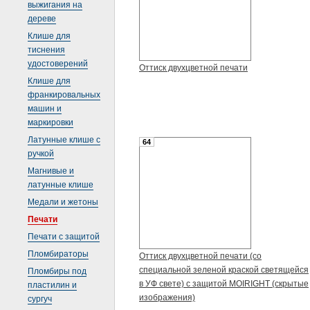
выжигания на
дереве
Клише для
тиснения
удостоверений
Оттиск двухцветной печати
Клише для
франкировальных
машин и
маркировки
Латунные клише с
64
ручкой
Магнивые и
латунные клише
Медали и жетоны
Печати
Печати с защитой
Пломбираторы
Оттиск двухцветной печати (со
специальной зеленой краской светящейся
Пломбиры под
в УФ свете) с защитой MOIRIGHT (скрытые
пластилин и
изображения)
сургуч