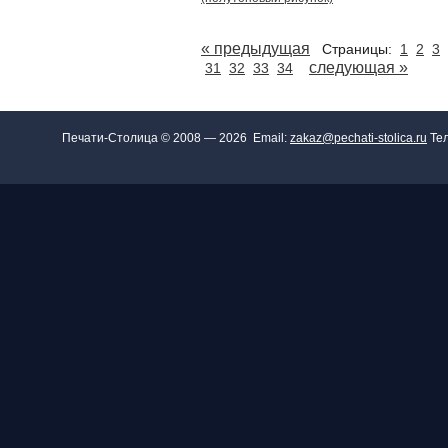
« предыдущая
Страницы:
1
2
3
cледующая »
31
32
33
34
Печати-Столица © 2008 — 2026 Email:
zakaz@pechati-stolica.ru
Тел