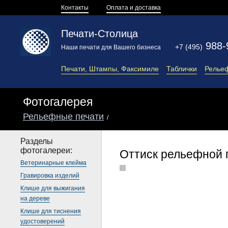
Контакты
Оплата и доставка
Печати-Столица
988-
+7 (495)
Наши печати для Вашего бизнеса
Печати, Штампы, Факсимиле
Таблички
Релье
Фотогалерея
Рельефные печати
/
Разделы
фотогалереи:
Оттиск рельефной 
Ветеринарные клейма
Гравировка изделий
Клише для выжигания
на дереве
Клише для тиснения
удостоверений