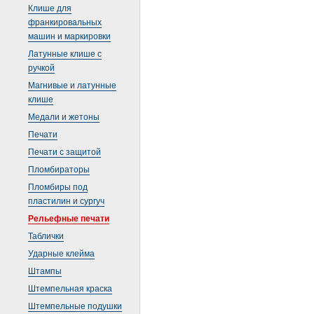
Клише для
франкировальных
машин и маркировки
Латунные клише с
ручкой
Магнивые и латунные
клише
Медали и жетоны
Печати
Печати с защитой
Пломбираторы
Пломбиры под
пластилин и сургуч
Рельефные печати
Таблички
Ударные клейма
Штампы
Штемпельная краска
Штемпельные подушки