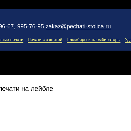
96-67, 995-76-95
zakaz@pechati-stolica.ru
фные печати
Печати с защитой
Пломбиры и пломбираторы
Уд
печати на лейбле